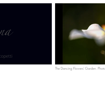
The Dancing Flowers' Garden. Photo
Francesco Dinelli