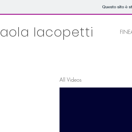
Questo sito è s
aola Iacopetti
FINE
All Videos