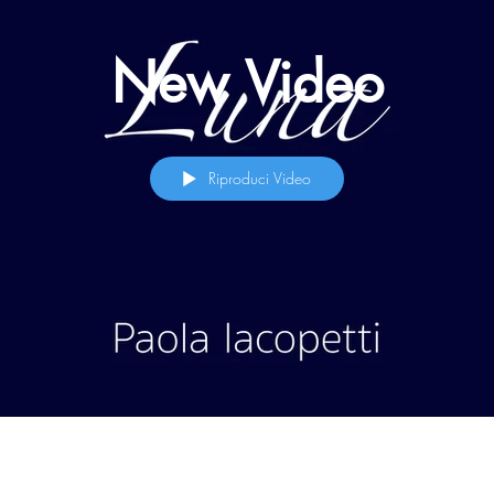
New Video
Riproduci Video