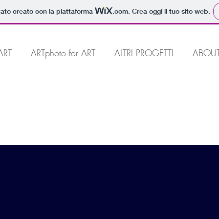
tato creato con la piattaforma
.com
. Crea oggi il tuo sito web.
ART
ARTphoto for ART
ALTRI PROGETTI
ABOU